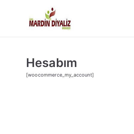
İçeriğe
geç
Mardin Diy
Hesabım
[woocommerce_my_account]